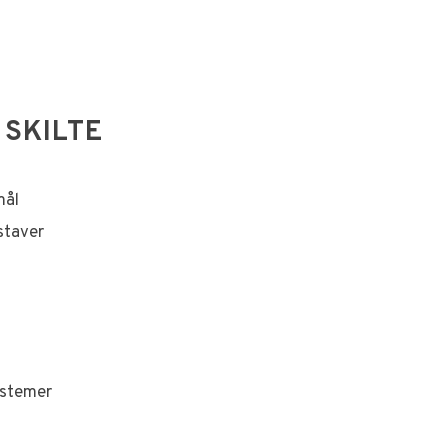
 SKILTE
mål
staver
ystemer