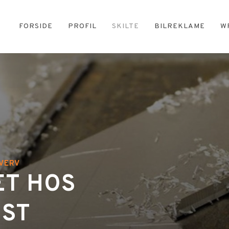
FORSIDE
PROFIL
SKILTE
BILREKLAME
W
HVERV
ET HOS
IST