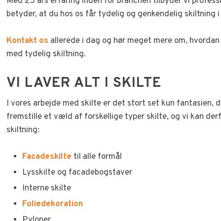
Med 25 års erfaring inden for branchen tilbyder vi professi
betyder, at du hos os får tydelig og genkendelig skiltning i
Kontakt os
allerede i dag og hør meget mere om, hvordan 
med tydelig skiltning.
VI LAVER ALT I SKILTE
I vores arbejde med skilte er det stort set kun fantasien, 
fremstille et væld af forskellige typer skilte, og vi kan de
skiltning:
Facadeskilte
til alle formål
Lysskilte og facadebogstaver
Interne skilte
Foliedekoration
Pyloner