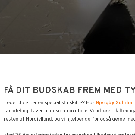
FÅ DIT BUDSKAB FREM MED TY
​Leder du efter en specialist i skilte? Hos
Bjergby Solfilm
l
facadebogstaver til dekoration i folie. Vi udfører skilteopg
resten af Nordjylland, og vi hjælper derfor også gerne med 