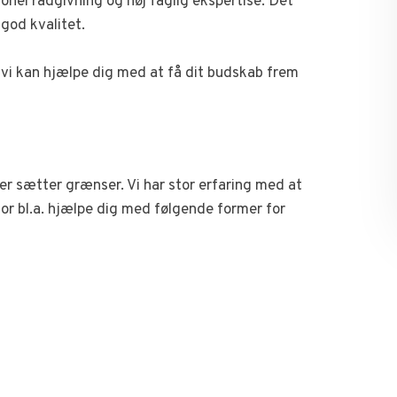
onel rådgivning og høj faglig ekspertise. Dét
 god kvalitet.
vi kan hjælpe dig med at få dit budskab frem
der sætter grænser. Vi har stor erfaring med at
rfor bl.a. hjælpe dig med følgende former for