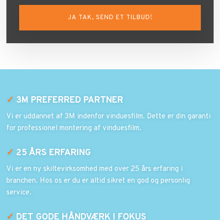
✓
3M PREFERRED PARTNER
Vi er uddannet af 3M indenfor vinduesfilm. Dette er din garanti
for professionel montering af vinduesfilm.
✓
25 ÅRS ERFARING
Vi er en ny skiltevirksomhed med over 25 års erfaring i
branchen. Hos os er du er altid sikret en god og personlig
service.
✓
DET GODE HÅNDVÆRK I FOKUS