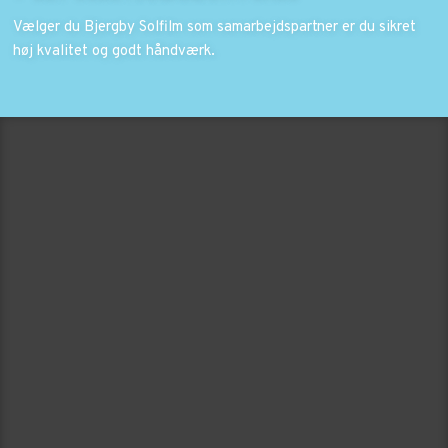
Vælger du Bjergby Solfilm som samarbejdspartner er du sikret
høj kvalitet og godt håndværk.